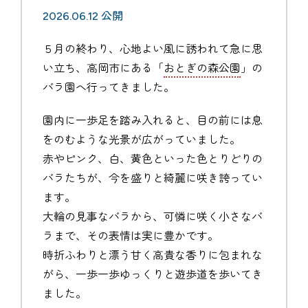
2026.06.12 公開
５月の終わり、心地よい風に誘われて急に思
い立ち、高岡市にある「
おとぎの森公園
」の
バラ園へ行ってきました。
園内に一歩足を踏み入れると、目の前には息
をのむような光景が広がっていました。
赤やピンク、白、黄色といった色とりどりの
バラたちが、今を盛りと綺麗に咲き誇ってい
ます。
大輪の見事なバラから、可憐に咲く小さなバ
ラまで、その表情は実に豊かです。
時折ふわりと漂う甘く高貴な香りに包まれな
がら、一歩一歩ゆっくりと遊歩道を歩いてき
ました。