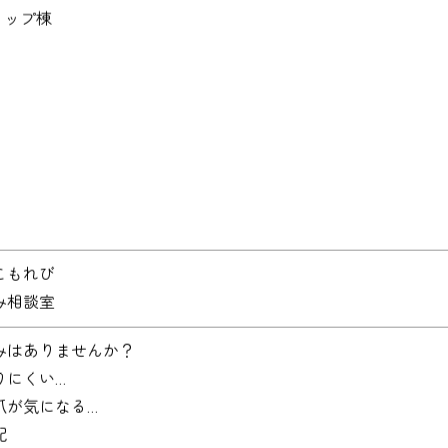
ョップ棟
こもれび
み相談室
みはありませんか？
りにくい…
爪が気になる…
配