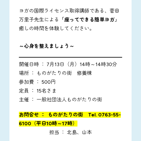
ヨガの国際ライセンス取得講師である、菅田
万里子先生による
「座ってできる簡単ヨガ」
癒しの時間を体験してください。
～心身を整えましょう～
開催日時 ： 7月13日（月）14時～14時30分
場所 ： ものがたりの街 修養棟
参加費 ： 500円
定員 ： 15名さま
主催 ： 一般社団法人ものがたりの街
お問合せ ： ものがたりの街 Tel. 0763-55-
6100（平日10時～17時）
担当 ： 北島、山本