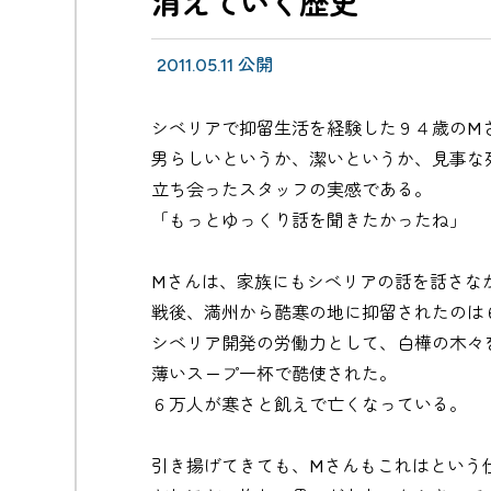
消えていく歴史
2011.05.11 公開
シベリアで抑留生活を経験した９４歳のM
男らしいというか、潔いというか、見事な
立ち会ったスタッフの実感である。
「もっとゆっくり話を聞きたかったね」
Mさんは、家族にもシベリアの話を話さな
戦後、満州から酷寒の地に抑留されたのは
シベリア開発の労働力として、白樺の木々
薄いスープ一杯で酷使された。
６万人が寒さと飢えで亡くなっている。
引き揚げてきても、Mさんもこれはという