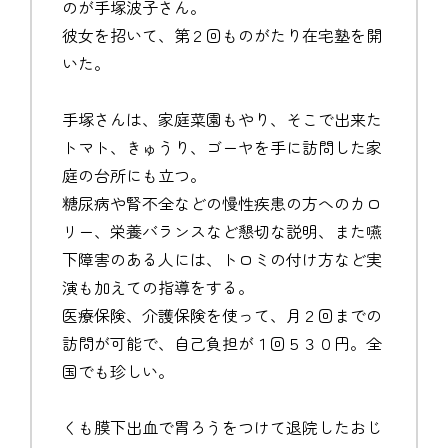
のが手塚波子さん。
彼女を招いて、第２回ものがたり在宅塾を開
いた。
手塚さんは、家庭菜園もやり、そこで出来た
トマト、きゅうり、ゴーヤを手に訪問した家
庭の台所にも立つ。
糖尿病や腎不全などの慢性疾患の方へのカロ
リー、栄養バランスなど懇切な説明、また嚥
下障害のある人には、トロミの付け方など実
演も加えての指導をする。
医療保険、介護保険を使って、月２回までの
訪問が可能で、自己負担が１回５３０円。全
国でも珍しい。
くも膜下出血で胃ろうをつけて退院したおじ