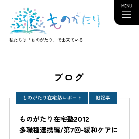
MENU
私たちは「ものがたり」で出来ている
ブログ
ものがたり在宅塾レポート
旧記事
ものがたり在宅塾2012
多職種連携編/第7回-緩和ケアに