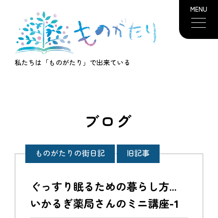
MENU
私たちは「ものがたり」で出来ている
ブログ
ものがたりの街日記
旧記事
ぐっすり眠るための暮らし方…
いかるぎ薬局さんのミニ講座-1